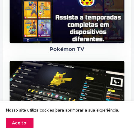
Pokémon TV
Nosso site utiliza cookies para aprimorar a sua experiência.
Pokédex for iOS
Aceito!