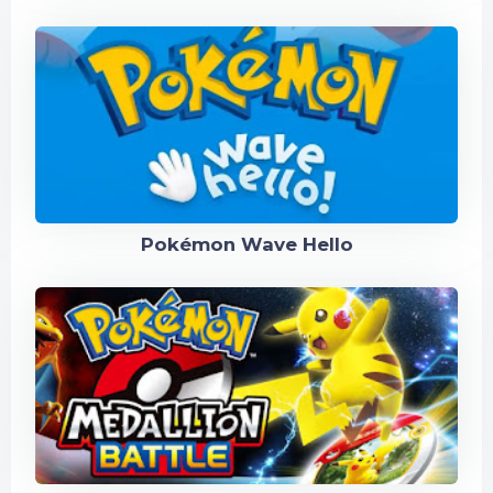
Pokémon Wave Hello