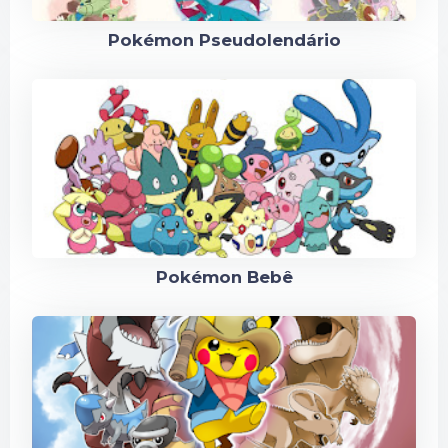
Pokémon Pseudolendário
Pokémon Bebê