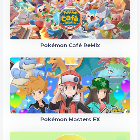
Pokémon Café ReMix
Pokémon Masters EX