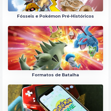
Fósseis e Pokémon Pré-Históricos
Formatos de Batalha