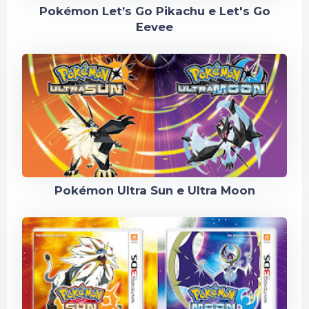
Pokémon Let’s Go Pikachu e Let's Go
Eevee
Pokémon Ultra Sun e Ultra Moon