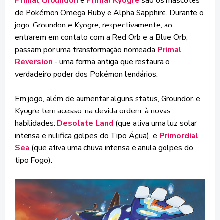
Primal Groundon
e
Primal Kyogre
são os mascotes
de Pokémon Omega Ruby e Alpha Sapphire. Durante o
jogo, Groundon e Kyogre, respectivamente, ao
entrarem em contato com a Red Orb e a Blue Orb,
passam por uma transformação nomeada
Primal
Reversion
- uma forma antiga que restaura o
verdadeiro poder dos Pokémon lendários.
Em jogo, além de aumentar alguns status, Groundon e
Kyogre tem acesso, na devida ordem, à novas
habilidades:
Desolate Land
(que ativa uma luz solar
intensa e nulifica golpes do Tipo Água), e
Primordial
Sea
(que ativa uma chuva intensa e anula golpes do
tipo Fogo).