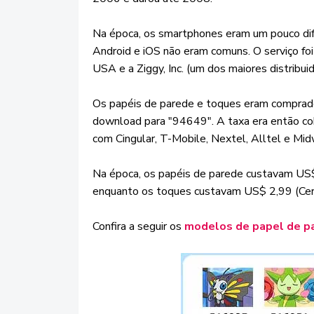
Na época, os smartphones eram um pouco dif
Android e iOS não eram comuns. O serviço fo
USA e a Ziggy, Inc. (um dos maiores distribui
Os papéis de parede e toques eram compra
download para "94649". A taxa era então cob
com Cingular, T-Mobile, Nextel, Alltel e Mi
Na época, os papéis de parede custavam US$ 
enquanto os toques custavam US$ 2,99 (Cerc
Confira a seguir os
modelos de papel de p