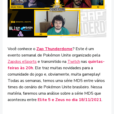
Você conhece o
Zap Thunderdome
? Este é um
evento semanal de Pokémon Unite organizado pela
Zapdos eSports
e transmitido na
Twitch
nas
quintas-
feiras às 20h
. Ele traz muitas novidades para a
comunidade do jogo e, obviamente, muita gameplay!
Todas as semanas, temos uma série MD5 entre vários
times do cenário de Pokémon Unite brasileiro. Nessa
matéria, faremos uma análise sobre a série MD5 que
aconteceu entre
Elite 5 e Zeus no dia 18/11/2021
.