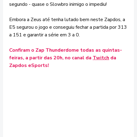
segundo - quase o Slowbro inimigo o impediu!
Embora a Zeus até tenha lutado bem neste Zapdos, a
E5 segurou o jogo e conseguiu fechar a partida por 313
a 151 e garantir a série em 3 a 0.
Confiram o Zap Thunderdome todas as quintas-
feiras, a partir das 20h, no canal da
Twitch
da
Zapdos eSports!