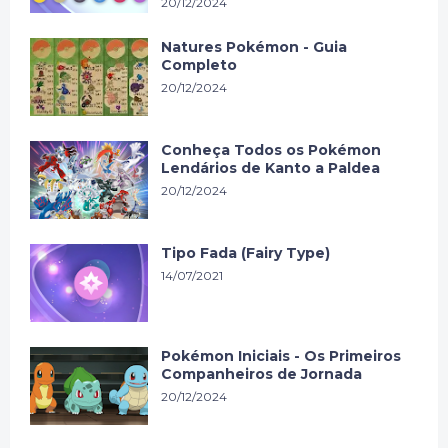
20/12/2024
Natures Pokémon - Guia
Completo
20/12/2024
Conheça Todos os Pokémon
Lendários de Kanto a Paldea
20/12/2024
Tipo Fada (Fairy Type)
14/07/2021
Pokémon Iniciais - Os Primeiros
Companheiros de Jornada
20/12/2024