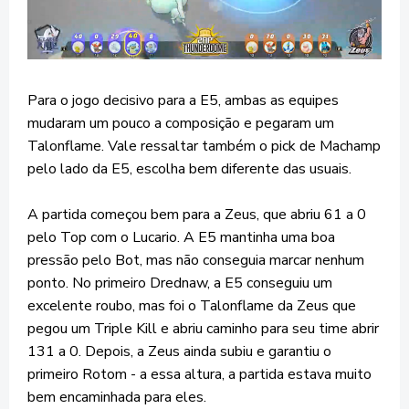
Para o jogo decisivo para a E5, ambas as equipes
mudaram um pouco a composição e pegaram um
Talonflame. Vale ressaltar também o pick de Machamp
pelo lado da E5, escolha bem diferente das usuais.
A partida começou bem para a Zeus, que abriu 61 a 0
pelo Top com o Lucario. A E5 mantinha uma boa
pressão pelo Bot, mas não conseguia marcar nenhum
ponto. No primeiro Drednaw, a E5 conseguiu um
excelente roubo, mas foi o Talonflame da Zeus que
pegou um Triple Kill e abriu caminho para seu time abrir
131 a 0. Depois, a Zeus ainda subiu e garantiu o
primeiro Rotom - a essa altura, a partida estava muito
bem encaminhada para eles.