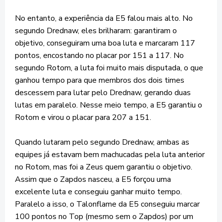
No entanto, a experiência da E5 falou mais alto. No
segundo Drednaw, eles brilharam: garantiram o
objetivo, conseguiram uma boa luta e marcaram 117
pontos, encostando no placar por 151 a 117. No
segundo Rotom, a luta foi muito mais disputada, o que
ganhou tempo para que membros dos dois times
descessem para lutar pelo Drednaw, gerando duas
lutas em paralelo. Nesse meio tempo, a E5 garantiu o
Rotom e virou o placar para 207 a 151.
Quando lutaram pelo segundo Drednaw, ambas as
equipes já estavam bem machucadas pela luta anterior
no Rotom, mas foi a Zeus quem garantiu o objetivo.
Assim que o Zapdos nasceu, a E5 forçou uma
excelente luta e conseguiu ganhar muito tempo.
Paralelo a isso, o Talonflame da E5 conseguiu marcar
100 pontos no Top (mesmo sem o Zapdos) por um