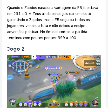
Quando o Zapdos nasceu, a vantagem da E5 já estava
em 231 a 0. A Zeus ainda conseguiu dar um susto
garantindo o Zapdos, mas a E5 segurou todos os
jogadores, venceu a luta e não deixou a equipe
adversária pontuar. No fim das contas, a partida
terminou com poucos pontos: 399 a 100.
Jogo 2