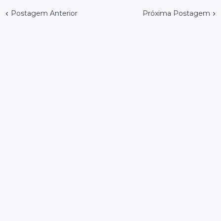
Postagem Anterior
Próxima Postagem