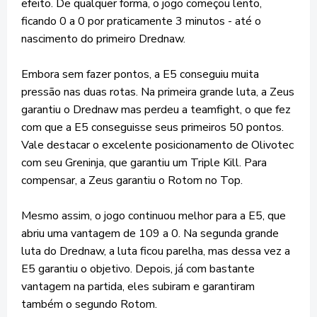
efeito. De qualquer forma, o jogo começou lento,
ficando 0 a 0 por praticamente 3 minutos - até o
nascimento do primeiro Drednaw.
Embora sem fazer pontos, a E5 conseguiu muita
pressão nas duas rotas. Na primeira grande luta, a Zeus
garantiu o Drednaw mas perdeu a teamfight, o que fez
com que a E5 conseguisse seus primeiros 50 pontos.
Vale destacar o excelente posicionamento de Olivotec
com seu Greninja, que garantiu um Triple Kill. Para
compensar, a Zeus garantiu o Rotom no Top.
Mesmo assim, o jogo continuou melhor para a E5, que
abriu uma vantagem de 109 a 0. Na segunda grande
luta do Drednaw, a luta ficou parelha, mas dessa vez a
E5 garantiu o objetivo. Depois, já com bastante
vantagem na partida, eles subiram e garantiram
também o segundo Rotom.