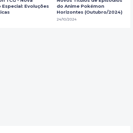
n TCG - Nova
Novos Títulos de Episódios
 Especial: Evoluções
do Anime Pokémon
icas
Horizontes (Outubro/2024)
24/10/2024