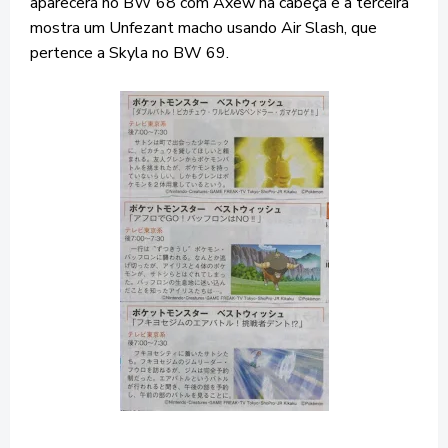
aparecerá no BW 68 com Axew na cabeça e a terceira
mostra um Unfezant macho usando Air Slash, que
pertence a Skyla no BW 69.