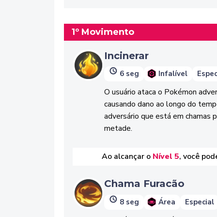
1º Movimento
Incinerar
6 seg
Infalível
Espec
O usuário ataca o Pokémon adver
causando dano ao longo do temp
adversário que está em chamas p
metade.
Ao alcançar o
Nível 5
, você pod
Chama Furacão
8 seg
Área
Especial