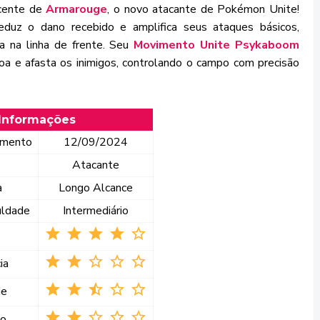
scente de
Armarouge
, o novo atacante de Pokémon Unite!
eduz o dano recebido e amplifica seus ataques básicos,
a na linha de frente. Seu
Movimento Unite Psykaboom
a e afasta os inimigos, controlando o campo com precisão
Informações
amento
12/09/2024
Atacante
a
Longo Alcance
uldade
Intermediário
star star star star star_border
star star star_border star_border star_border
ia
star star star_half star_border star_border
de
star star star_border star_border star_border
ão