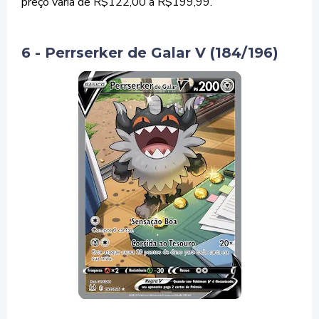
preço varia de R$122,00 a R$199,99.
6 - Perrserker de Galar V (184/196)