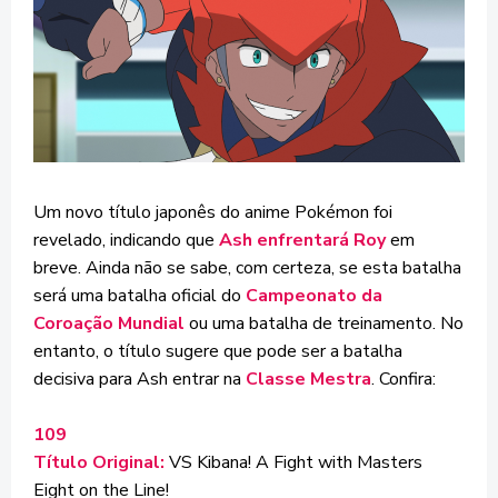
Um novo título japonês do anime Pokémon foi
revelado, indicando que
Ash enfrentará Roy
em
breve. Ainda não se sabe, com certeza, se esta batalha
será uma batalha oficial do
Campeonato da
Coroação Mundial
ou uma batalha de treinamento. No
entanto, o título sugere que pode ser a batalha
decisiva para Ash entrar na
Classe Mestra
. Confira:
109
Título Original:
VS Kibana! A Fight with Masters
Eight on the Line!