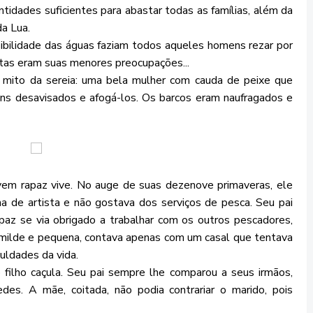
dades suficientes para abastar todas as famílias, além da
da Lua.
ibilidade das águas faziam todos aqueles homens rezar por
tas eram suas menores preocupações...
mito da sereia: uma bela mulher com cauda de peixe que
ns desavisados e afogá-los. Os barcos eram naufragados e
em rapaz vive. No auge de suas dezenove primaveras, ele
ma de artista e não gostava dos serviços de pesca. Seu pai
paz se via obrigado a trabalhar com os outros pescadores,
 humilde e pequena, contava apenas com um casal que tentava
culdades da vida.
filho caçula. Seu pai sempre lhe comparou a seus irmãos,
des. A mãe, coitada, não podia contrariar o marido, pois