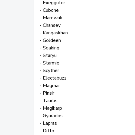
- Exeggutor
- Cubone
- Marowak
- Chansey
- Kangaskhan
- Goldeen
- Seaking
- Staryu
- Starmie
- Scyther
- Electabuzz
- Magmar
- Pinsir
- Tauros
- Magikarp
- Gyarados
- Lapras
- Ditto