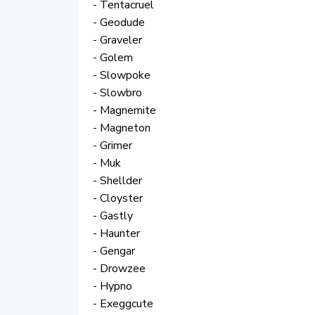
- Tentacruel
- Geodude
- Graveler
- Golem
- Slowpoke
- Slowbro
- Magnemite
- Magneton
- Grimer
- Muk
- Shellder
- Cloyster
- Gastly
- Haunter
- Gengar
- Drowzee
- Hypno
- Exeggcute