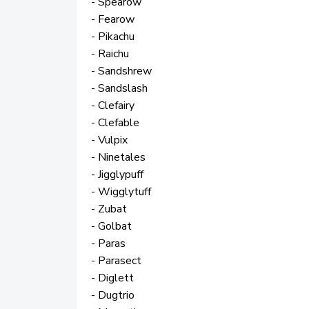
- Spearow
- Fearow
- Pikachu
- Raichu
- Sandshrew
- Sandslash
- Clefairy
- Clefable
- Vulpix
- Ninetales
- Jigglypuff
- Wigglytuff
- Zubat
- Golbat
- Paras
- Parasect
- Diglett
- Dugtrio