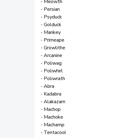
- Meowth
- Persian
- Psyduck
- Golduck
- Mankey
- Primeape
- Growlithe
- Arcanine
- Poliwag
- Poliwhirl
- Poliwrath
- Abra
- Kadabra
- Alakazam
- Machop
- Machoke
- Machamp
- Tentacool