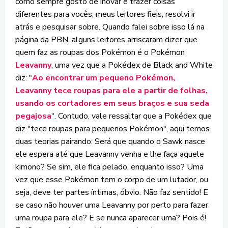
como sempre gosto de inovar e trazer coisas
diferentes para vocês, meus leitores fieis, resolvi ir
atrás e pesquisar sobre. Quando falei sobre isso lá na
página da PBN, alguns leitores arriscaram dizer que
quem faz as roupas dos Pokémon é o Pokémon
Leavanny
, uma vez que a Pokédex de Black and White
diz: "
Ao encontrar um pequeno Pokémon,
Leavanny tece roupas para ele a partir de folhas,
usando os cortadores em seus braços e sua seda
pegajosa
". Contudo, vale ressaltar que a Pokédex que
diz "tece roupas para pequenos Pokémon", aqui temos
duas teorias pairando: Será que quando o Sawk nasce
ele espera até que Leavanny venha e lhe faça aquele
kimono? Se sim, ele fica pelado, enquanto isso? Uma
vez que esse Pokémon tem o corpo de um lutador, ou
seja, deve ter partes íntimas, óbvio. Não faz sentido! E
se caso não houver uma Leavanny por perto para fazer
uma roupa para ele? E se nunca aparecer uma? Pois é!