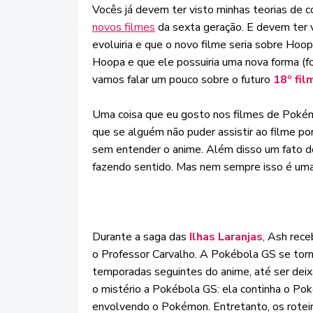
Vocês já devem ter visto minhas teorias de 
novos filmes
da sexta geração. E devem ter v
evoluiria e que o novo filme seria sobre Hoo
Hoopa e que ele possuiria uma nova forma (f
vamos falar um pouco sobre o futuro
18º fi
Uma coisa que eu gosto nos filmes de Pokémo
que se alguém não puder assistir ao filme por
sem entender o anime. Além disso um fato do
fazendo sentido. Mas nem sempre isso é uma
Durante a saga das
Ilhas Laranjas
, Ash rece
o Professor Carvalho. A Pokébola GS se torn
temporadas seguintes do anime, até ser deixa
o mistério a Pokébola GS: ela continha o Pok
envolvendo o Pokémon. Entretanto, os roteir