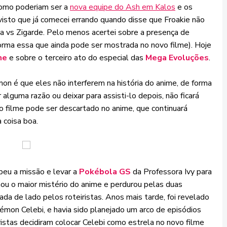
como poderiam ser a
nova equipe do Ash em Kalos
e os
isto que já comecei errando quando disse que Froakie não
pa vs Zigarde. Pelo menos acertei sobre a presença de
orma essa que ainda pode ser mostrada no novo filme). Hoje
lme
e sobre o terceiro ato do especial das
Mega Evoluções
.
n é que eles não interferem na história do anime, de forma
 alguma razão ou deixar para assisti-lo depois, não ficará
 filme pode ser descartado no anime, que continuará
 coisa boa.
beu a missão e levar a
Pokébola GS
da Professora Ivy para
ou o maior mistério do anime e perdurou pelas duas
da de lado pelos roteiristas. Anos mais tarde, foi revelado
émon Celebi, e havia sido planejado um arco de episódios
istas decidiram colocar Celebi como estrela no novo filme