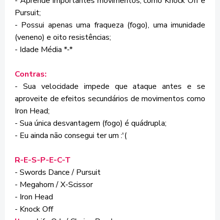
- Aprende importantes movimentos, como Knock Off e
Pursuit;
- Possui apenas uma fraqueza (fogo), uma imunidade
(veneno) e oito resistências;
- Idade Média *-*
Contras:
- Sua velocidade impede que ataque antes e se
aproveite de efeitos secundários de movimentos como
Iron Head;
- Sua única desvantagem (fogo) é quádrupla;
- Eu ainda não consegui ter um :'(
R-E-S-P-E-C-T
- Swords Dance / Pursuit
- Megahorn / X-Scissor
- Iron Head
- Knock Off