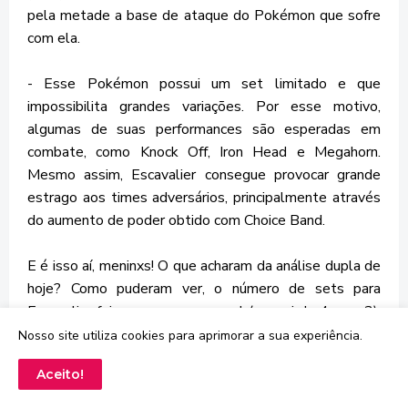
pela metade a base de ataque do Pokémon que sofre
com ela.
- Esse Pokémon possui um set limitado e que
impossibilita grandes variações. Por esse motivo,
algumas de suas performances são esperadas em
combate, como Knock Off, Iron Head e Megahorn.
Mesmo assim, Escavalier consegue provocar grande
estrago aos times adversários, principalmente através
do aumento de poder obtido com Choice Band.
E é isso aí, meninxs! O que acharam da análise dupla de
hoje? Como puderam ver, o número de sets para
Escavalier foi menor que o normal (passei de 4 para 3),
mas ele é um Pokémon difícil de criar estratégias
Nosso site utiliza cookies para aprimorar a sua experiência.
diferentes. De toda forma, vocês usam Escavalier ou
Aceito!
Accelgor? Como usam? Deixem mais sets nos
comentários. Não se esqueçam de uma coisa: faça