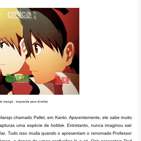
tilo mangá - esquerda para direita)
larejo chamado Pallet, em Kanto. Aparentemente, ele sabe muito
capturas uma espécie de
hobbie
. Entretanto, nunca imaginou sair
ular. Tudo isso muda quando o apresentam o renomado Professor
émon, e depois de umas confusões lá e cá, Oak presenteia Red