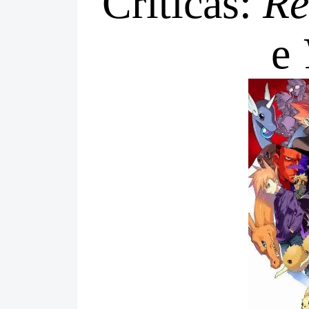
Críticas:
Re
e