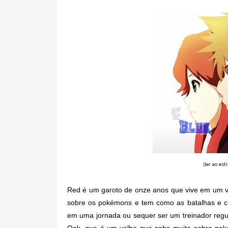
(ler ao es
Red é um garoto de onze anos que vive em um vi
sobre os pokémons e tem como as batalhas e 
em uma jornada ou sequer ser um treinador reg
Oak, que é um velho que sabe muito sobre pok