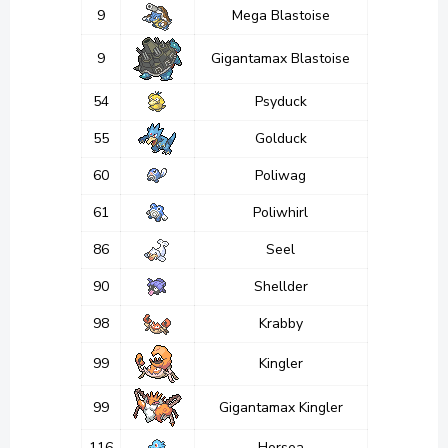
9
Mega Blastoise
9
Gigantamax Blastoise
54
Psyduck
55
Golduck
60
Poliwag
61
Poliwhirl
86
Seel
90
Shellder
98
Krabby
99
Kingler
99
Gigantamax Kingler
116
Horsea