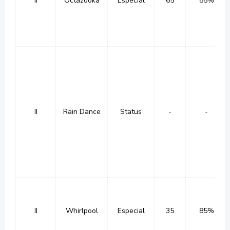
II
Octazooka
Especial
65
85%
II
Rain Dance
Status
-
-
II
Whirlpool
Especial
35
85%