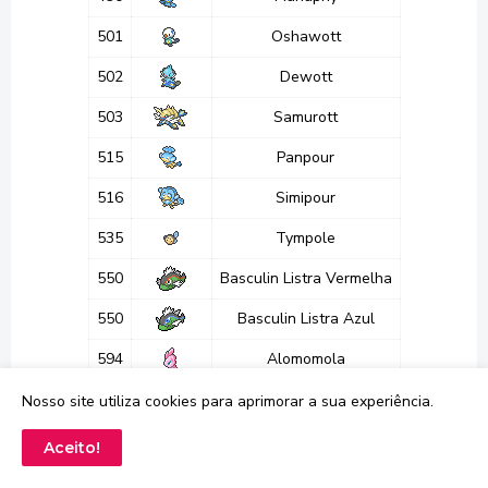
501
Oshawott
502
Dewott
503
Samurott
515
Panpour
516
Simipour
535
Tympole
550
Basculin Listra Vermelha
550
Basculin Listra Azul
594
Alomomola
656
Froakie
Nosso site utiliza cookies para aprimorar a sua experiência.
657
Frogadier
Aceito!
692
Clauncher