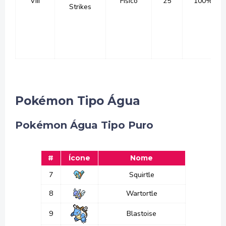
VIII
Físico
25
100%
Strikes
Pokémon Tipo Água
Pokémon Água Tipo Puro
#
Ícone
Nome
7
Squirtle
8
Wartortle
9
Blastoise