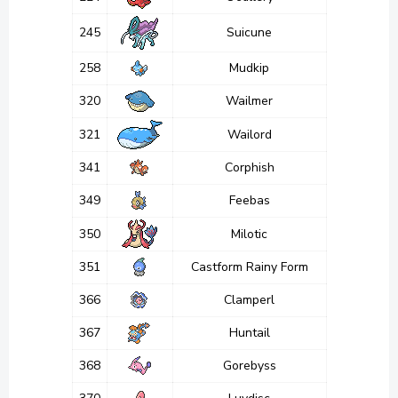
245
Suicune
258
Mudkip
320
Wailmer
321
Wailord
341
Corphish
349
Feebas
350
Milotic
351
Castform Rainy Form
366
Clamperl
367
Huntail
368
Gorebyss