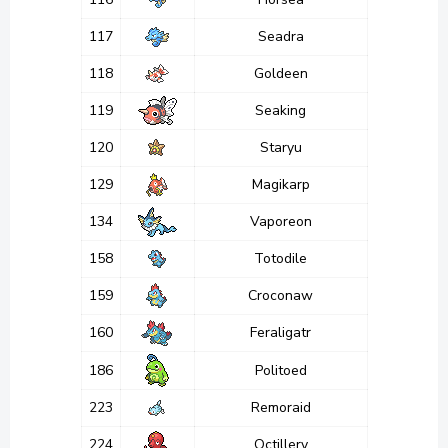
117
Seadra
118
Goldeen
119
Seaking
120
Staryu
129
Magikarp
134
Vaporeon
158
Totodile
159
Croconaw
160
Feraligatr
186
Politoed
223
Remoraid
224
Octillery