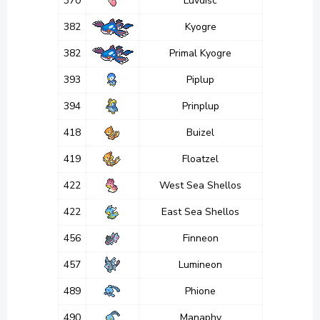
370
Luvdisc
382
Kyogre
382
Primal Kyogre
393
Piplup
394
Prinplup
418
Buizel
419
Floatzel
422
West Sea Shellos
422
East Sea Shellos
456
Finneon
457
Lumineon
489
Phione
490
Manaphy