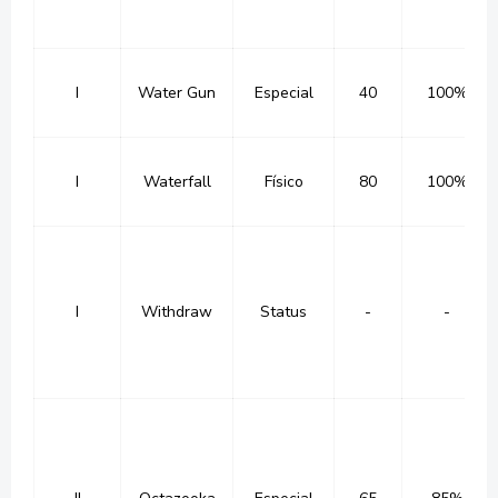
I
Water Gun
Especial
40
100%
I
Waterfall
Físico
80
100%
I
Withdraw
Status
-
-