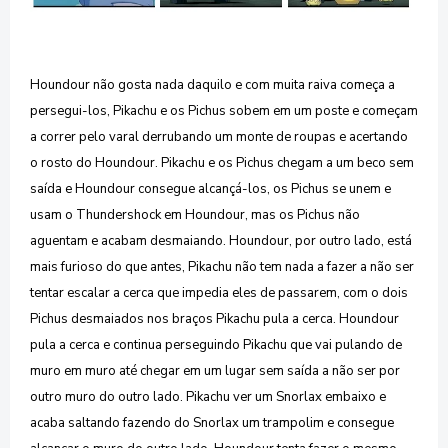
Houndour não gosta nada daquilo e com muita raiva começa a
persegui-los, Pikachu e os Pichus sobem em um poste e começam
a correr pelo varal derrubando um monte de roupas e acertando
o rosto do Houndour. Pikachu e os Pichus chegam a um beco sem
saída e Houndour consegue alcançá-los, os Pichus se unem e
usam o Thundershock em Houndour, mas os Pichus não
aguentam e acabam desmaiando. Houndour, por outro lado, está
mais furioso do que antes, Pikachu não tem nada a fazer a não ser
tentar escalar a cerca que impedia eles de passarem, com o dois
Pichus desmaiados nos braços Pikachu pula a cerca. Houndour
pula a cerca e continua perseguindo Pikachu que vai pulando de
muro em muro até chegar em um lugar sem saída a não ser por
outro muro do outro lado. Pikachu ver um Snorlax embaixo e
acaba saltando fazendo do Snorlax um trampolim e consegue