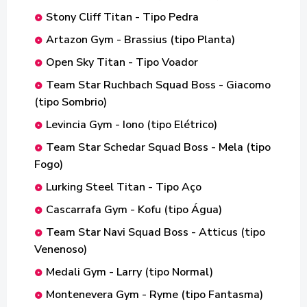
Stony Cliff Titan - Tipo Pedra
Artazon Gym - Brassius (tipo Planta)
Open Sky Titan - Tipo Voador
Team Star Ruchbach Squad Boss - Giacomo
(tipo Sombrio)
Levincia Gym - Iono (tipo Elétrico)
Team Star Schedar Squad Boss - Mela (tipo
Fogo)
Lurking Steel Titan - Tipo Aço
Cascarrafa Gym - Kofu (tipo Água)
Team Star Navi Squad Boss - Atticus (tipo
Venenoso)
Medali Gym - Larry (tipo Normal)
Montenevera Gym - Ryme (tipo Fantasma)