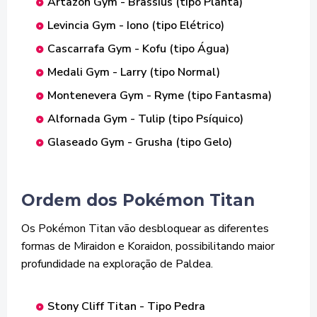
Artazon Gym - Brassius (tipo Planta)
Levincia Gym - Iono (tipo Elétrico)
Cascarrafa Gym - Kofu (tipo Água)
Medali Gym - Larry (tipo Normal)
Montenevera Gym - Ryme (tipo Fantasma)
Alfornada Gym - Tulip (tipo Psíquico)
Glaseado Gym - Grusha (tipo Gelo)
Ordem dos Pokémon Titan
Os Pokémon Titan vão desbloquear as diferentes
formas de Miraidon e Koraidon, possibilitando maior
profundidade na exploração de Paldea.
Stony Cliff Titan - Tipo Pedra