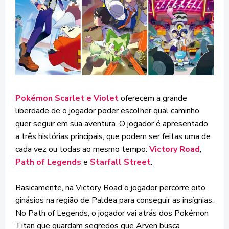
Pokémon Scarlet e Violet
oferecem a grande
liberdade de o jogador poder escolher qual caminho
quer seguir em sua aventura. O jogador é apresentado
a três histórias principais, que podem ser feitas uma de
cada vez ou todas ao mesmo tempo:
Victory Road
,
Path of Legends
e
Starfall Street
.
Basicamente, na Victory Road o jogador percorre oito
ginásios na região de Paldea para conseguir as insígnias.
No Path of Legends, o jogador vai atrás dos Pokémon
Titan que guardam segredos que Arven busca