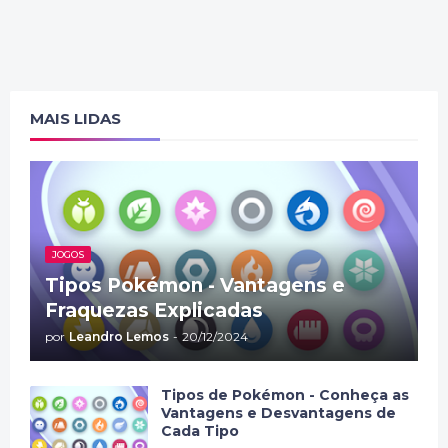
MAIS LIDAS
JOGOS
Tipos Pokémon - Vantagens e
Fraquezas Explicadas
por
Leandro Lemos
-
20/12/2024
Tipos de Pokémon - Conheça as
Vantagens e Desvantagens de
Cada Tipo