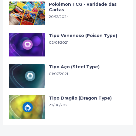
Pokémon TCG - Raridade das
Cartas
20/12/2024
Tipo Venenoso (Poison Type)
02/01/2021
Tipo Aço (Steel Type)
01/07/2021
Tipo Dragão (Dragon Type)
29/06/2021