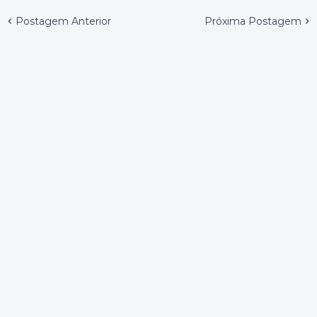
Postagem Anterior
Próxima Postagem