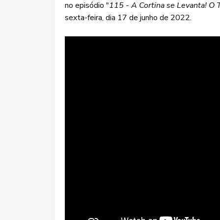
no episódio "
115 - A Cortina se Levanta! O 
sexta-feira, dia 17 de junho de 2022.