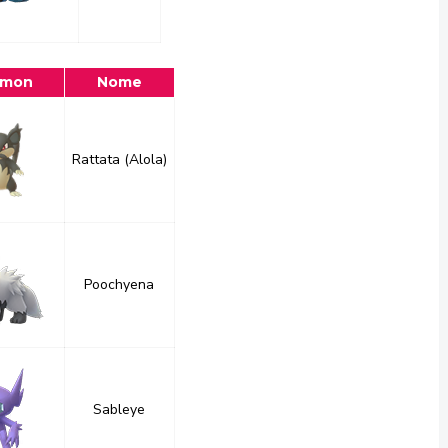
émon
Nome
Rattata (Alola)
Poochyena
Sableye