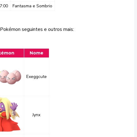
7:00
Fantasma e Sombrio
 Pokémon seguintes e outros mais:
kémon
Nome
Exeggcute
Jynx