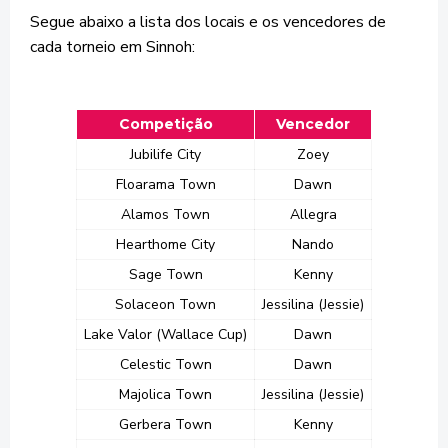
Segue abaixo a lista dos locais e os vencedores de
cada torneio em Sinnoh:
Competição
Vencedor
Jubilife City
Zoey
Floarama Town
Dawn
Alamos Town
Allegra
Hearthome City
Nando
Sage Town
Kenny
Solaceon Town
Jessilina (Jessie)
Lake Valor (Wallace Cup)
Dawn
Celestic Town
Dawn
Majolica Town
Jessilina (Jessie)
Gerbera Town
Kenny