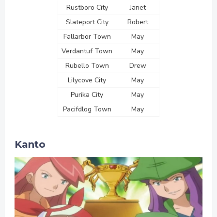
Rustboro City
Janet
Slateport City
Robert
Fallarbor Town
May
Verdantuf Town
May
Rubello Town
Drew
Lilycove City
May
Purika City
May
Pacifdlog Town
May
Kanto