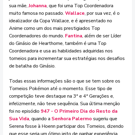
sua mãe,
Johanna
, que foi uma Top Coordenadora
muito famosa no passado.
Wallace
, por sua vez, é o
idealizador da Copa Wallace, e é apresentado no
Anime como um dos mais prestigiados Top
Coordenadores do mundo.
Fantina
, além de ser Líder
do Ginásio de Hearthome, também é uma Top
Coordenadora e usa as habilidades adquiridas nos
torneios para incrementar sua estratégias nos desafios
de batalha do Ginásio.
Todas essas informações são o que se tem sobre os
Torneios Pokémon até o momento. Esse tipo de
competição teve destaque na 3ª e 4ª Gerações e,
infelizmente, não teve sequência. Sua última menção
foi no episódio
947 - O Primeiro Dia do Resto da
Sua Vida
, quando a
Senhora Palermo
sugeriu que
Serena fosse à Hoenn participar dos Torneios, dizendo
que esse seria um ótimo jeito de ganhar experiência.