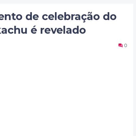
nto de celebração do
kachu é revelado
0