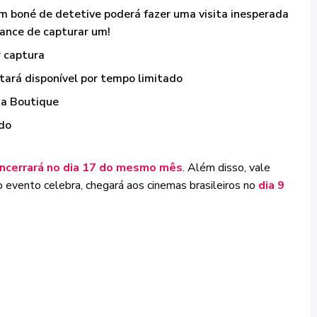
um boné de detetive poderá fazer uma visita inesperada
hance de capturar um!
r captura
ará disponível por tempo limitado
na Boutique
ado
encerrará no dia 17 do mesmo mês
. Além disso, vale
o evento celebra, chegará aos cinemas brasileiros no
dia 9