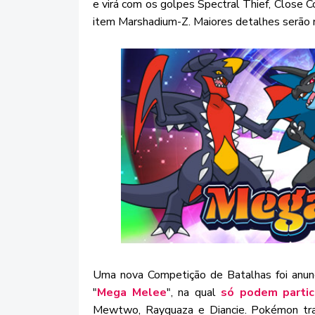
e virá com os golpes Spectral Thief, Close
item Marshadium-Z. Maiores detalhes serão 
Uma nova Competição de Batalhas foi anu
"
Mega Melee
", na qual
só podem parti
Mewtwo, Rayquaza e Diancie. Pokémon tra