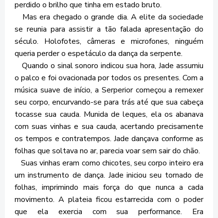
perdido o brilho que tinha em estado bruto.
Mas era chegado o grande dia. A elite da sociedade
se reunia para assistir a tão falada apresentação do
século. Holofotes, câmeras e microfones, ninguém
queria perder o espetáculo da dança da serpente.
Quando o sinal sonoro indicou sua hora, Jade assumiu
o palco e foi ovacionada por todos os presentes. Com a
música suave de início, a Serperior começou a remexer
seu corpo, encurvando-se para trás até que sua cabeça
tocasse sua cauda. Munida de leques, ela os abanava
com suas vinhas e sua cauda, acertando precisamente
os tempos e contratempos. Jade dançava conforme as
folhas que soltava no ar, parecia voar sem sair do chão.
Suas vinhas eram como chicotes, seu corpo inteiro era
um instrumento de dança. Jade iniciou seu tornado de
folhas, imprimindo mais força do que nunca a cada
movimento. A plateia ficou estarrecida com o poder
que ela exercia com sua performance. Era