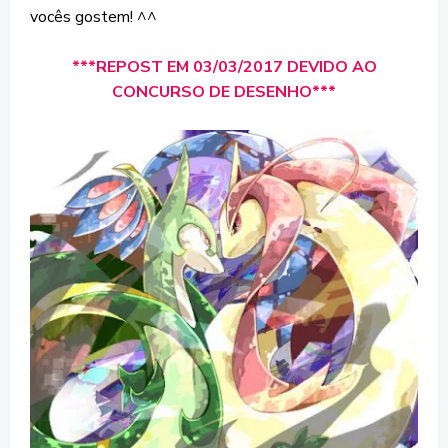
vocês gostem! ^^
***REPOST EM 03/03/2017 DEVIDO AO
CONCURSO DE DESENHO***