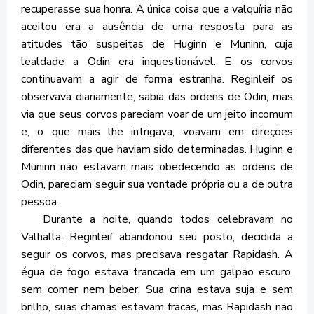
recuperasse sua honra. A única coisa que a valquíria não
aceitou era a ausência de uma resposta para as
atitudes tão suspeitas de Huginn e Muninn, cuja
lealdade a Odin era inquestionável. E os corvos
continuavam a agir de forma estranha. Reginleif os
observava diariamente, sabia das ordens de Odin, mas
via que seus corvos pareciam voar de um jeito incomum
e, o que mais lhe intrigava, voavam em direções
diferentes das que haviam sido determinadas. Huginn e
Muninn não estavam mais obedecendo as ordens de
Odin, pareciam seguir sua vontade própria ou a de outra
pessoa.
Durante a noite, quando todos celebravam no
Valhalla, Reginleif abandonou seu posto, decidida a
seguir os corvos, mas precisava resgatar Rapidash. A
égua de fogo estava trancada em um galpão escuro,
sem comer nem beber. Sua crina estava suja e sem
brilho, suas chamas estavam fracas, mas Rapidash não