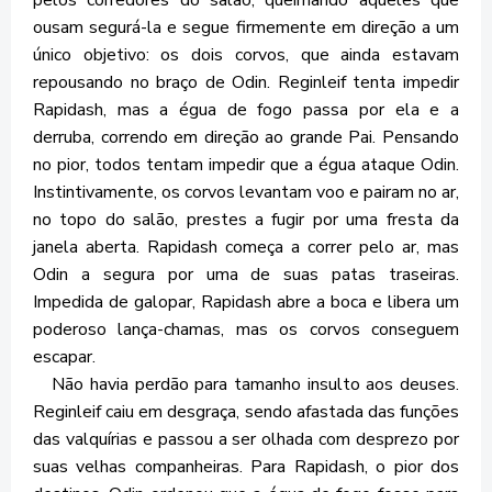
pelos corredores do salão, queimando aqueles que
ousam segurá-la e segue firmemente em direção a um
único objetivo: os dois corvos, que ainda estavam
repousando no braço de Odin. Reginleif tenta impedir
Rapidash, mas a égua de fogo passa por ela e a
derruba, correndo em direção ao grande Pai. Pensando
no pior, todos tentam impedir que a égua ataque Odin.
Instintivamente, os corvos levantam voo e pairam no ar,
no topo do salão, prestes a fugir por uma fresta da
janela aberta. Rapidash começa a correr pelo ar, mas
Odin a segura por uma de suas patas traseiras.
Impedida de galopar, Rapidash abre a boca e libera um
poderoso lança-chamas, mas os corvos conseguem
escapar.
Não havia perdão para tamanho insulto aos deuses.
Reginleif caiu em desgraça, sendo afastada das funções
das valquírias e passou a ser olhada com desprezo por
suas velhas companheiras. Para Rapidash, o pior dos