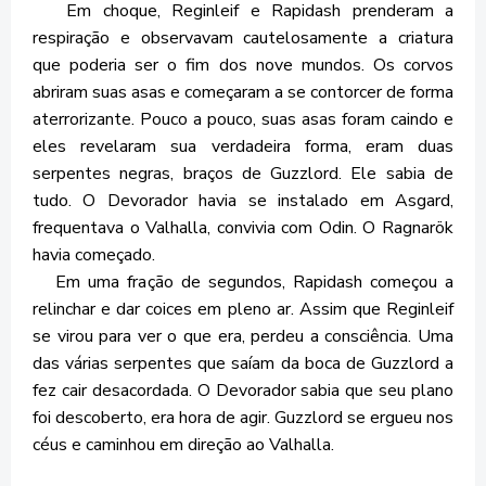
Em choque, Reginleif e Rapidash prenderam a
respiração e observavam cautelosamente a criatura
que poderia ser o fim dos nove mundos. Os corvos
abriram suas asas e começaram a se contorcer de forma
aterrorizante. Pouco a pouco, suas asas foram caindo e
eles revelaram sua verdadeira forma, eram duas
serpentes negras, braços de Guzzlord. Ele sabia de
tudo. O Devorador havia se instalado em Asgard,
frequentava o Valhalla, convivia com Odin. O Ragnarök
havia começado.
Em uma fração de segundos, Rapidash começou a
relinchar e dar coices em pleno ar. Assim que Reginleif
se virou para ver o que era, perdeu a consciência. Uma
das várias serpentes que saíam da boca de Guzzlord a
fez cair desacordada. O Devorador sabia que seu plano
foi descoberto, era hora de agir. Guzzlord se ergueu nos
céus e caminhou em direção ao Valhalla.