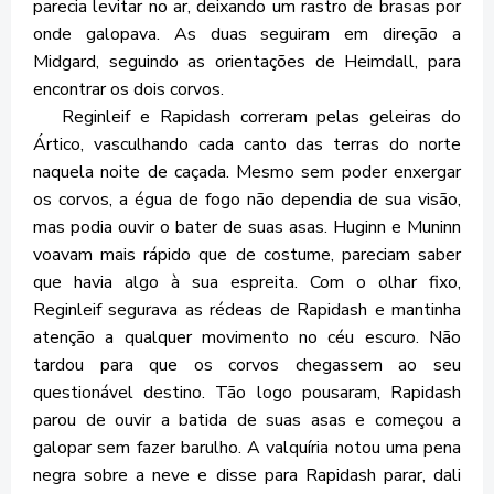
parecia levitar no ar, deixando um rastro de brasas por
onde galopava. As duas seguiram em direção a
Midgard, seguindo as orientações de Heimdall, para
encontrar os dois corvos.
Reginleif e Rapidash correram pelas geleiras do
Ártico, vasculhando cada canto das terras do norte
naquela noite de caçada. Mesmo sem poder enxergar
os corvos, a égua de fogo não dependia de sua visão,
mas podia ouvir o bater de suas asas. Huginn e Muninn
voavam mais rápido que de costume, pareciam saber
que havia algo à sua espreita. Com o olhar fixo,
Reginleif segurava as rédeas de Rapidash e mantinha
atenção a qualquer movimento no céu escuro. Não
tardou para que os corvos chegassem ao seu
questionável destino. Tão logo pousaram, Rapidash
parou de ouvir a batida de suas asas e começou a
galopar sem fazer barulho. A valquíria notou uma pena
negra sobre a neve e disse para Rapidash parar, dali