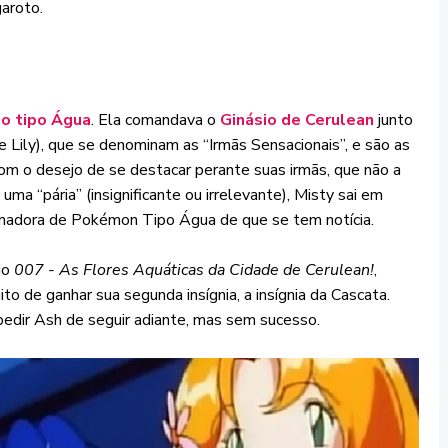
garoto.
o tipo Água
. Ela comandava o
Ginásio de Cerulean
junto
 e Lily), que se denominam as “Irmãs Sensacionais”, e são as
om o desejo de se destacar perante suas irmãs, que não a
a “pária” (insignificante ou irrelevante), Misty sai em
einadora de Pokémon Tipo Água de que se tem notícia.
dio
007 - As Flores Aquáticas da Cidade de Cerulean!
,
to de ganhar sua segunda insígnia, a insígnia da Cascata.
edir Ash de seguir adiante, mas sem sucesso.