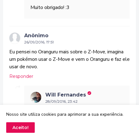
Muito obrigado! :3
Anônimo
26/09/2016, 17:51
Eu pensei no Oranguru mais sobre o Z-Move, imagina
um pokémon usar o Z-Move e vem o Oranguru e faz ele
usar de novo.
Responder
Will Fernandes
28/09/2016, 23:42
Aí vai depender muito de como os Z-
Nosso site utiliza cookies para aprimorar a sua experiência.
moves funcionam de verdade. Como eles
são diferentes dos movimentos comuns, é
Aceito!
difícil imaginar Instruct neles. :/