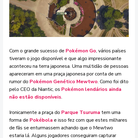
Com o grande sucesso de
Pokémon Go
, vários países
tiveram o jogo disponível e que algo impressionante
aconteceu na terra japonesa. Uma multidão de pessoas
apareceram em uma praça japonesa por conta de um
rumor do
Pokémon Genético Mewtwo
. Como foi dito
pelo CEO da Niantic, os
Pokémon lendários ainda
não estão disponíveis
.
Ironicamente a praça do
Parque Tsuruma
tem uma
forma de
Pokébola
e isso fez com que estes milhares
de fãs se enturmassem achando que o Mewtwo
estaria lá. Alguns jogadores conseguiram capturar