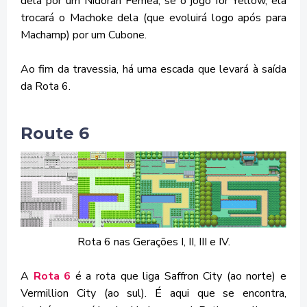
dela por um Nidoran Fêmea, se o jogo for Yellow, ela
trocará o Machoke dela (que evoluirá logo após para
Machamp) por um Cubone.
Ao fim da travessia, há uma escada que levará à saída
da Rota 6.
Route 6
Rota 6 nas Gerações I, II, III e IV.
A
Rota 6
é a rota que liga Saffron City (ao norte) e
Vermillion City (ao sul). É aqui que se encontra,