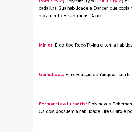
Pom Style
), Psychic/Flying (
Pa'u Style
) e G
cada ilha! Sua habilidade é Dancer, que cop
movimento Revelations Dance!
Minior:
É do tipo Rock/Flying e tem a habili
Gumshoos:
É a evolução de Yungoos, sua ha
Formantis e Lurantis:
Dois novos Pokémon, 
Os dois possuem a habilidade Life Guard e