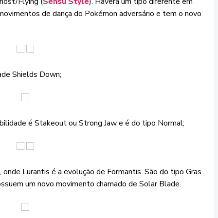
host/Flying (
Sensu Style
). Haverá um tipo diferente em
ia movimentos de dança do Pokémon adversário e tem o novo
dade Shields Down;
bilidade é Stakeout ou Strong Jaw e é do tipo Normal;
onde Lurantis é a evolução de Formantis. São do tipo Gras.
 possuem um novo movimento chamado de Solar Blade.