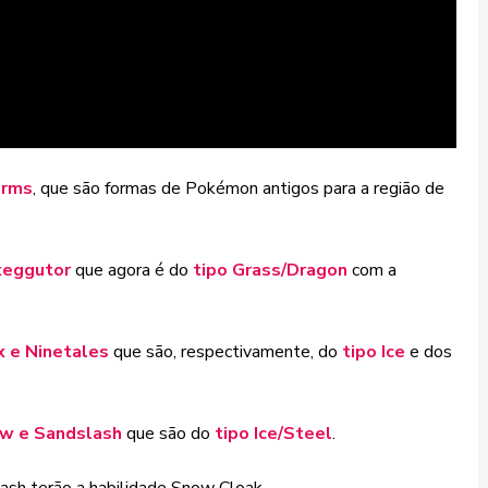
orms
, que são formas de Pokémon antigos para a região de
xeggutor
que agora é do
tipo Grass/Dragon
com a
x e Ninetales
que são, respectivamente, do
tipo Ice
e dos
w e Sandslash
que são do
tipo Ice/Steel
.
ash terão a habilidade Snow Cloak.