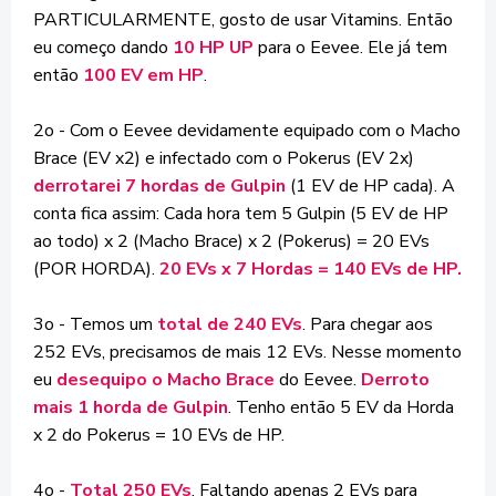
PARTICULARMENTE, gosto de usar Vitamins. Então
eu começo dando
10 HP UP
para o Eevee. Ele já tem
então
100 EV em HP
.
2o - Com o Eevee devidamente equipado com o Macho
Brace (EV x2) e infectado com o Pokerus (EV 2x)
derrotarei 7 hordas de Gulpin
(1 EV de HP cada). A
conta fica assim: Cada hora tem 5 Gulpin (5 EV de HP
ao todo) x 2 (Macho Brace) x 2 (Pokerus) = 20 EVs
(POR HORDA).
20 EVs x 7 Hordas = 140 EVs de HP.
3o - Temos um
total de 240 EVs
. Para chegar aos
252 EVs, precisamos de mais 12 EVs. Nesse momento
eu
desequipo o Macho Brace
do Eevee.
Derroto
mais 1 horda de Gulpin
. Tenho então 5 EV da Horda
x 2 do Pokerus = 10 EVs de HP.
4o -
Total 250 EVs
. Faltando apenas 2 EVs para