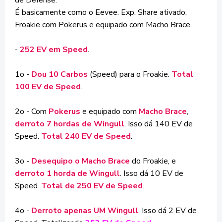
de Defense.
É basicamente como o Eevee. Exp. Share ativado,
Froakie com Pokerus e equipado com Macho Brace.
-
252 EV em Speed
.
1o -
Dou 10 Carbos
(Speed) para o Froakie.
Total
100 EV de Speed
.
2o - Com
Pokerus
e equipado com
Macho Brace
,
derroto 7 hordas de Wingull
. Isso dá 140 EV de
Speed.
Total 240 EV de Speed
.
3o -
Desequipo o Macho Brace
do Froakie, e
derroto 1 horda de Wingull
. Isso dá 10 EV de
Speed.
Total de 250 EV de Speed
.
4o -
Derroto apenas UM Wingull
. Isso dá 2 EV de