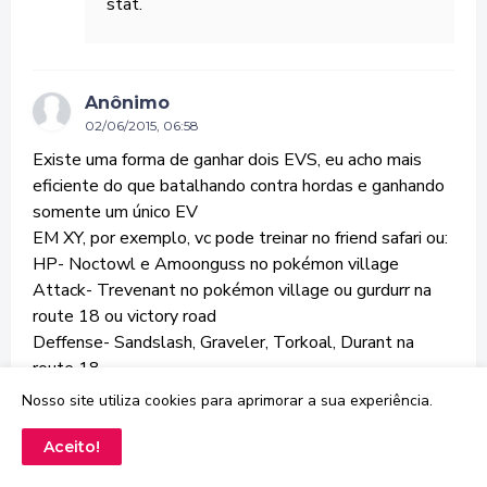
stat.
Anônimo
02/06/2015, 06:58
Existe uma forma de ganhar dois EVS, eu acho mais
eficiente do que batalhando contra hordas e ganhando
somente um único EV
EM XY, por exemplo, vc pode treinar no friend safari ou:
HP- Noctowl e Amoonguss no pokémon village
Attack- Trevenant no pokémon village ou gurdurr na
route 18 ou victory road
Deffense- Sandslash, Graveler, Torkoal, Durant na
route 18
Speed- Poliwhill e Basculin pesacados em várias rotas
Nosso site utiliza cookies para aprimorar a sua experiência.
diferentes
SP attack- no X vc consegue derrotando Clawitzers, no
Aceito!
Y vc consegue derrotando Roselia ou no friend safari