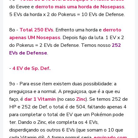
do Eevee e
derroto mais uma horda de Nosepass
.
5 EVs da horda x 2 do Pokerus = 10 EVs de Defense.
8o -
Total 250 EVs
. Enfrento uma horda e
derroto
apenas UM Nosepass
. Depois fujo da luta. 1 EV x 2
do Pokerus = 2 EVs de Defense. Temos nosso
252
EVs de Defense
.
-
4 EV de Sp. Def.
9o - Para esse item existem duas possibilidade: a
preguiçosa e a normal. A preguiçosa, que é a que eu
faço, é
dar 1 Vitamin
(no caso
Zinc
). Se temos 252 de
HP e 252 de Def, o total é de 504, faltando apenas 4
para completar o total de EV que um Pokémon pode
ter. Dando o Zinc, ele completa os 4 EVs,
disperdiçando os outros 6 EVs (que somam o 10 que
cada Vitamin dá). A forma normal seria,
equipado com