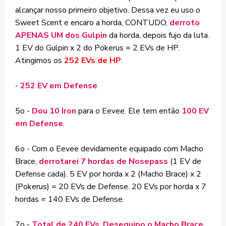
alcançar nosso primeiro objetivo. Dessa vez eu uso o
Sweet Scent e encaro a horda, CONTUDO,
derroto
APENAS UM dos Gulpin
da horda, depois fujo da luta.
1 EV do Gulpin x 2 do Pokerus = 2 EVs de HP.
Atingimos os
252 EVs de HP
.
-
252 EV em Defense
5o -
Dou 10 Iron
para o Eevee. Ele tem então
100 EV
em Defense
.
6o - Com o Eevee devidamente equipado com Macho
Brace,
derrotarei 7 hordas de Nosepass
(1 EV de
Defense cada). 5 EV por horda x 2 (Macho Brace) x 2
(Pokerus) = 20 EVs de Defense. 20 EVs por horda x 7
hordas = 140 EVs de Defense.
7o -
Total de 240 EVs
.
Desequipo o Macho Brace