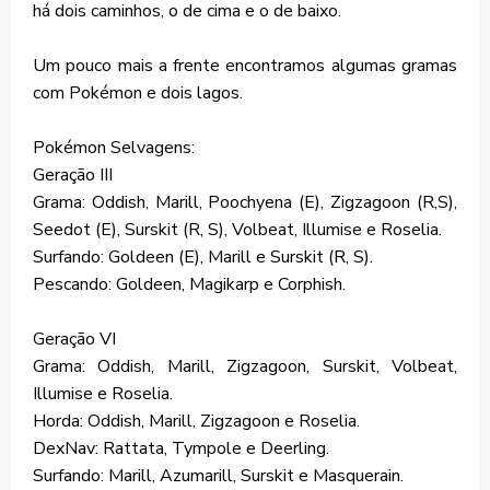
há dois caminhos, o de cima e o de baixo.
Um pouco mais a frente encontramos algumas gramas
com Pokémon e dois lagos.
Pokémon Selvagens:
Geração III
Grama: Oddish, Marill, Poochyena (E), Zigzagoon (R,S),
Seedot (E), Surskit (R, S), Volbeat, Illumise e Roselia.
Surfando: Goldeen (E), Marill e Surskit (R, S).
Pescando: Goldeen, Magikarp e Corphish.
Geração VI
Grama: Oddish, Marill, Zigzagoon, Surskit, Volbeat,
Illumise e Roselia.
Horda: Oddish, Marill, Zigzagoon e Roselia.
DexNav: Rattata, Tympole e Deerling.
Surfando: Marill, Azumarill, Surskit e Masquerain.