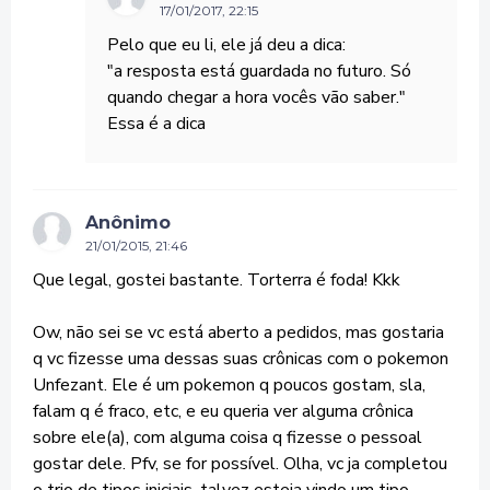
17/01/2017, 22:15
Pelo que eu li, ele já deu a dica:
"a resposta está guardada no futuro. Só
quando chegar a hora vocês vão saber."
Essa é a dica
Anônimo
21/01/2015, 21:46
Que legal, gostei bastante. Torterra é foda! Kkk
Ow, não sei se vc está aberto a pedidos, mas gostaria
q vc fizesse uma dessas suas crônicas com o pokemon
Unfezant. Ele é um pokemon q poucos gostam, sla,
falam q é fraco, etc, e eu queria ver alguma crônica
sobre ele(a), com alguma coisa q fizesse o pessoal
gostar dele. Pfv, se for possível. Olha, vc ja completou