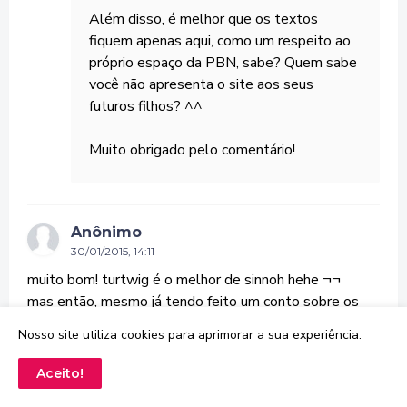
Além disso, é melhor que os textos
fiquem apenas aqui, como um respeito ao
próprio espaço da PBN, sabe? Quem sabe
você não apresenta o site aos seus
futuros filhos? ^^
Muito obrigado pelo comentário!
Anônimo
30/01/2015, 14:11
muito bom! turtwig é o melhor de sinnoh hehe ¬¬
mas então, mesmo já tendo feito um conto sobre os
tipo água, pq vc(ou vcs) não fazem um sobre o Greninja?
Nosso site utiliza cookies para aprimorar a sua experiência.
seria mais focado ao tipo Dark dele, por ele ser um
ninja. Poderia ser no Japão Feudal, e o Greninja ser o
Aceito!
espião de um clã.