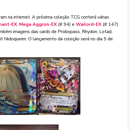
am na internet. A próxima coleção TCG conterá várias
nant-EX
,
Mega Aggron-EX
(# 94) e
Wailord-EX
(# 147)
ambém imagens das cards de Probopass, Rhydon, Lotad,
it Nidoqueen. O lançamento da coleção será no dia 5 de