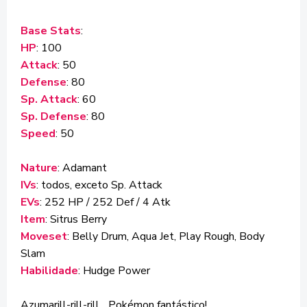
Base Stats
:
HP
: 100
Attack
: 50
Defense
: 80
Sp. Attack
: 60
Sp. Defense
: 80
Speed
: 50
Nature
: Adamant
IVs
: todos, exceto Sp. Attack
EVs
: 252 HP / 252 Def / 4 Atk
Item
: Sitrus Berry
Moveset
: Belly Drum, Aqua Jet, Play Rough, Body
Slam
Habilidade
: Hudge Power
Azumarill-rill-rill... Pokémon fantástico!