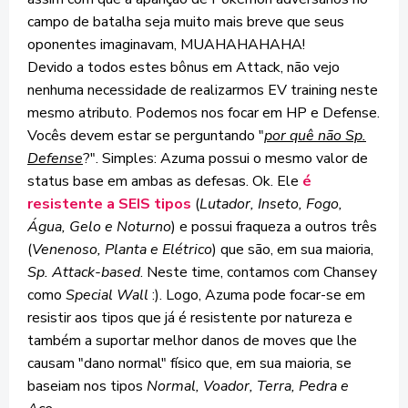
campo de batalha seja muito mais breve que seus
oponentes imaginavam, MUAHAHAHAHA!
Devido a todos estes bônus em Attack, não vejo
nenhuma necessidade de realizarmos EV training neste
mesmo atributo. Podemos nos focar em HP e Defense.
Vocês devem estar se perguntando "
por quê não Sp.
Defense
?". Simples: Azuma possui o mesmo valor de
status base em ambas as defesas. Ok. Ele
é
resistente a
SEIS
tipos
(
Lutador, Inseto, Fogo,
Água, Gelo e Noturno
) e possui fraqueza a outros três
(
Venenoso, Planta e Elétrico
) que são, em sua maioria,
Sp. Attack-based
. Neste time, contamos com Chansey
como
Special Wall
:). Logo, Azuma pode focar-se em
resistir aos tipos que já é resistente por natureza e
também a suportar melhor danos de moves que lhe
causam "dano normal" físico que, em sua maioria, se
baseiam nos tipos
Normal, Voador, Terra, Pedra e