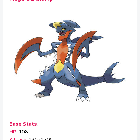
Base Stats
:
HP
: 108
Attack
: 130 (170)