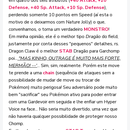
em quatro dos seis atributos (
+40 Attack, +20
Defense, +40 Sp. Attack, +10 Sp. Defense
),
perdendo somente 10 pontos em Speed (aí esta o
motivo de o deixarmos com Nature Jolly) o que,
convenhamos, o torna um verdadeiro
MONSTRO
!
Em minha opinião, ele é o melhor tipo
Dragão
do field,
justamente por conta desses "pequenos" detalhes, rs.
Dragon Claw é o melhor
STAB
Dragão para Garchomp
poi...
"MAS KINHO, OUTRAGE É MUITO MAIS FORTE,
MERMÃO! --'
... Sim, sim, realmente. Porém este move
te prende a uma
chain
(sequência de ataques sem a
possibilidade de mudar de move ou trocar de
Pokémon) muito perigosa! Seu adversário pode muito
bem "sacrificar" seu Pokémon ativo para poder entrar
com uma Gardevoir em seguida e lhe enfiar um Hyper
Voice na face... Não seria muito divertido, uma vez que
não haveria qualquer possibilidade de proteger nosso
Chomp.