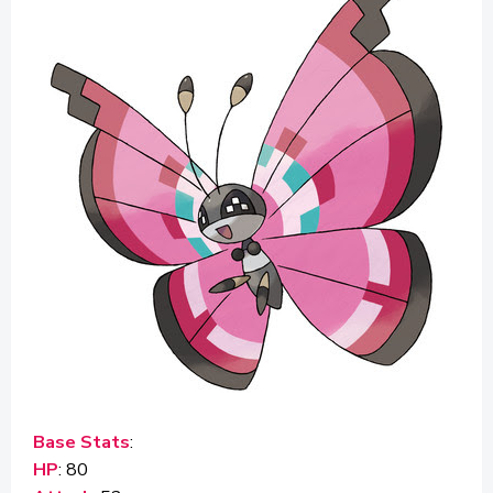
Base Stats
:
HP
: 80