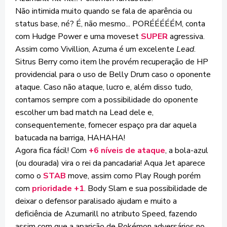
Não intimida muito quando se fala de aparência ou
status base, né? É, não mesmo... PORÉÉÉÉÉM, conta
com Hudge Power e uma moveset
SUPER
agressiva.
Assim como Vivillion, Azuma é um excelente
Lead
.
Sitrus Berry como item lhe provém recuperação de HP
providencial para o uso de Belly Drum caso o oponente
ataque. Caso não ataque, lucro e, além disso tudo,
contamos sempre com a possibilidade do oponente
escolher um bad match na Lead dele e,
consequentemente, fornecer espaço pra dar aquela
batucada na barriga, HAHAHA!
Agora fica fácil! Com
+6
níveis
de
ataque
, a bola-azul
(ou dourada) vira o rei da pancadaria! Aqua Jet aparece
como o
STAB
move, assim como Play Rough porém
com
prioridade +1
. Body Slam e sua possibilidade de
deixar o defensor paralisado ajudam e muito a
deficiência de Azumarill no atributo Speed, fazendo
assim com que a aparição de Pokémon adversários no