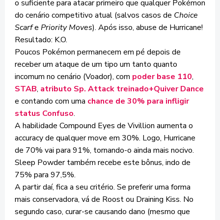
o suficiente para atacar primeiro que qualquer Pokémon
do cenário competitivo atual (salvos casos de
Choice
Scarf
e
Priority Moves
). Após isso, abuse de Hurricane!
Resultado: K.O.
Poucos Pokémon permanecem em pé depois de
receber um ataque de um tipo um tanto quanto
incomum no cenário (Voador), com
poder base 110
,
STAB
,
atributo
Sp. Attack treinado+Quiver Dance
e contando com uma
chance de 30% para infligir
status Confuso
.
A habilidade Compound Eyes de Vivillion aumenta o
accuracy de qualquer move em 30%. Logo, Hurricane
de 70% vai para 91%, tornando-o ainda mais nocivo.
Sleep Powder também recebe este bônus, indo de
75% para 97,5%.
A partir daí, fica a seu critério. Se preferir uma forma
mais conservadora, vá de Roost ou Draining Kiss. No
segundo caso, curar-se causando dano (mesmo que