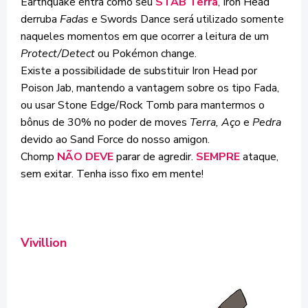
Earthquake entra como seu
STAB
Terra
, Iron Head
derruba
Fadas
e Swords Dance será utilizado somente
naqueles momentos em que ocorrer a leitura de um
Protect/Detect
ou Pokémon change.
Existe a possibilidade de substituir Iron Head por
Poison Jab, mantendo a vantagem sobre os tipo Fada,
ou usar Stone Edge/Rock Tomb para mantermos o
bônus de 30% no poder de moves
Terra, Aço
e
Pedra
devido ao Sand Force do nosso amigon.
Chomp
NÃO DEVE
parar de agredir.
SEMPRE
ataque,
sem exitar. Tenha isso fixo em mente!
Vivillion