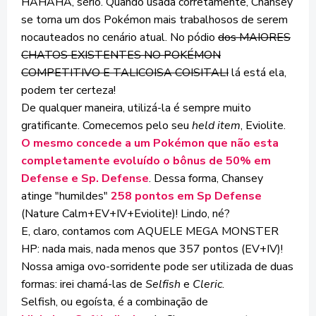
HAHAHA, sério. Quando usada corretamente, Chansey
se torna um dos Pokémon mais trabalhosos de serem
nocauteados no cenário atual. No pódio
dos MAIORES
CHATOS EXISTENTES NO POKÉMON
COMPETITIVO E TALICOISA COISITALI
lá está ela,
podem ter certeza!
De qualquer maneira, utilizá-la é sempre muito
gratificante. Comecemos pelo seu
held item
, Eviolite.
O mesmo concede a um Pokémon que não esta
completamente evoluído o bônus de 50% em
Defense e Sp. Defense
. Dessa forma, Chansey
atinge "humildes"
258 pontos em Sp Defense
(Nature Calm+EV+IV+Eviolite)! Lindo, né?
E, claro, contamos com AQUELE MEGA MONSTER
HP: nada mais, nada menos que 357 pontos (EV+IV)!
Nossa amiga ovo-sorridente pode ser utilizada de duas
formas: irei chamá-las de
Selfish
e
Cleric
.
Selfish, ou egoísta, é a combinação de