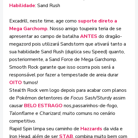
Habilidade
: Sand Rush
Excadrill, neste time, age como
suporte direto a
Mega Garchomp
. Nosso amigo toupeira teria de se
apresentar ao campo de batalha
ANTES
do dragão-
megazord pois utilizará Sandstorm que ativará tanto a
sua habilidade Sand Rush (duplica seu Speed) quanto,
posteriormente, a Sand Force de Mega Garchomp.
Smooth Rock garante que isso ocorra pois será a
responsável por fazer a tempestade de areia durar
OITO
turnos!
Stealth Rock vem logo depois para acabar com planos
de Pokémon detentores de
Focus Sash/Sturdy
assim
causar
BELO ESTRAGO
nos
passarinhos-de-fogo,
Talonflame
e
Charizard
, muito comuns no cenário
competitivo.
Rapid Spin limpa seu caminho de
Hazzards
da vida e
Iron Head, além de ser
STAB
, combina muito bem com