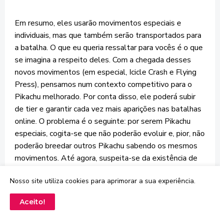
Em resumo, eles usarão movimentos especiais e
individuais, mas que também serão transportados para
a batalha. O que eu queria ressaltar para vocês é o que
se imagina a respeito deles. Com a chegada desses
novos movimentos (em especial, Icicle Crash e Flying
Press), pensamos num contexto competitivo para o
Pikachu melhorado. Por conta disso, ele poderá subir
de tier e garantir cada vez mais aparições nas batalhas
online. O problema é o seguinte: por serem Pikachu
especiais, cogita-se que não poderão evoluir e, pior, não
poderão breedar outros Pikachu sabendo os mesmos
movimentos. Até agora, suspeita-se da existência de
apenas um por jogador. Então, o que se especula é que
Nosso site utiliza cookies para aprimorar a sua experiência.
podem não vir IVs ou natures bons pro competitivo. E é
isso que afasta um uso inicial deles. É claro que,
Aceito!
mesmo sem possuírem bônus técnicos, eles fazem
excelentes coberturas em todo tipo de time e são