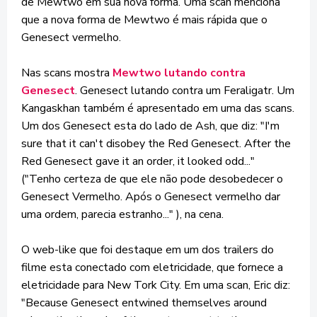
de Mewtwo em sua nova forma. Uma scan menciona
que a nova forma de Mewtwo é mais rápida que o
Genesect vermelho.
Nas scans mostra
Mewtwo lutando contra
Genesect
. Genesect lutando contra um Feraligatr. Um
Kangaskhan também é apresentado em uma das scans.
Um dos Genesect esta do lado de Ash, que diz: "I'm
sure that it can't disobey the Red Genesect. After the
Red Genesect gave it an order, it looked odd..."
("Tenho certeza de que ele não pode desobedecer o
Genesect Vermelho. Após o Genesect vermelho dar
uma ordem, parecia estranho..." ), na cena.
O web-like que foi destaque em um dos trailers do
filme esta conectado com eletricidade, que fornece a
eletricidade para New Tork City. Em uma scan, Eric diz:
"Because Genesect entwined themselves around