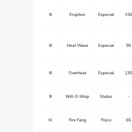
III
Eruption
Especial
150
III
Heat Wave
Especial
95
III
Overheat
Especial
130
III
Will-O-Wisp
Status
-
IV
Fire Fang
Físico
65