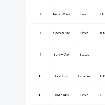
II
Flame Wheel
Físico
60
II
Sacred Fire
Físico
100
II
Sunny Day
Status
-
III
Blast Burn
Especial
150
III
Blaze Kick
Físico
85