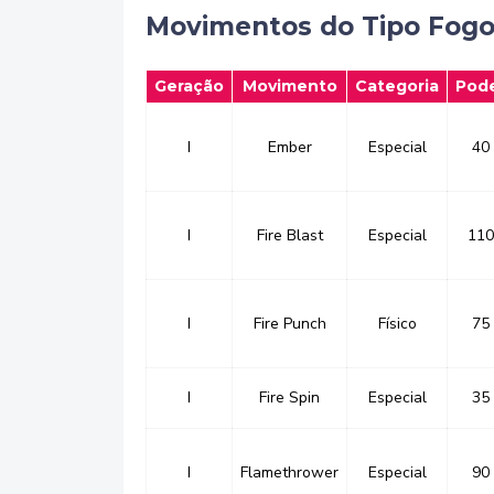
Movimentos do Tipo Fog
Geração
Movimento
Categoria
Pod
I
Ember
Especial
40
I
Fire Blast
Especial
110
I
Fire Punch
Físico
75
I
Fire Spin
Especial
35
I
Flamethrower
Especial
90