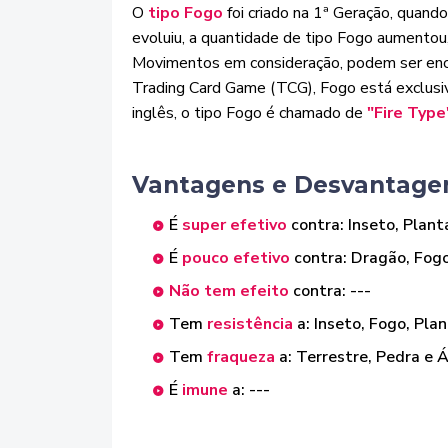
O
tipo Fogo
foi criado na 1ª Geração, quando
evoluiu, a quantidade de tipo Fogo aumento
Movimentos em consideração, podem ser enc
Tra
ding Card Game (TCG), Fogo está exclu
inglês, o tipo Fogo é chamado de
"Fire Type
Vantagens e Desvantagen
É
super efetivo
contra: Inseto, Plant
É
pouco efetivo
contra: Dragão, Fog
Não tem efeito
contra: ---
Tem
resistência
a: Inseto, Fogo, Pla
Tem
fraqueza
a: Terrestre, Pedra e 
É
imune
a: ---