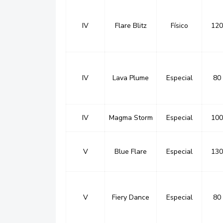
IV
Flare Blitz
Físico
120
IV
Lava Plume
Especial
80
IV
Magma Storm
Especial
100
V
Blue Flare
Especial
130
V
Fiery Dance
Especial
80