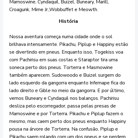
Mamoswine, Cyndaquil, Buizel, Buneary, Marill,
Croagunk, Mime Jr.,Wobbuffet e Meowth.
História
Nossa aventura começa numa cidade onde o sol
brilhava intensamente. Pikachu, Piplup e Happiny estão
se divertindo em pneus. Enquanto isso, Togekiss voa
com Pachirisu em suas costas e Staraptor tira uma
soneca perto dos pneus. Torterra e Masmowine
também aparecem. Sudowoodo e Buizel surgem do
lado esquerdo da gangorra enquanto Infernape fica do
lado direito e Gible no meio da gangorra. E por último,
vemos Buneary e Cyndaquil nos balanços. Pachirisu
desliza pelo escorregador, passa pelas presas de
Mamoswine e por Torterra. Pikachu e Piplup fazem o
mesmo, mas caem perto dos pneus enquanto Happiny
pousa na árvore de Torterra. Na confusão, Piplup e
Pikachu saem rolando com um dos pneus e se perdem