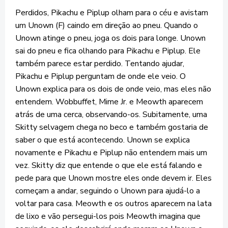
Perdidos, Pikachu e Piplup olham para o céu e avistam
um Unown (F) caindo em direção ao pneu. Quando o
Unown atinge o pneu, joga os dois para longe. Unown
sai do pneu e fica olhando para Pikachu e Piplup. Ele
também parece estar perdido. Tentando ajudar,
Pikachu e Piplup perguntam de onde ele veio. O
Unown explica para os dois de onde veio, mas eles não
entendem. Wobbuffet, Mime Jr. e Meowth aparecem
atrás de uma cerca, observando-os. Subitamente, uma
Skitty selvagem chega no beco e também gostaria de
saber o que está acontecendo. Unown se explica
novamente e Pikachu e Piplup não entendem mais um
vez. Skitty diz que entende o que ele está falando e
pede para que Unown mostre eles onde devem ir. Eles
começam a andar, seguindo o Unown para ajudá-lo a
voltar para casa. Meowth e os outros aparecem na lata
de lixo e vão persegui-los pois Meowth imagina que