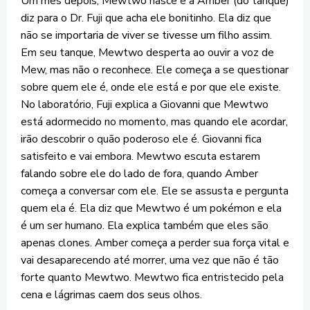
Um mês depois, Mewtwo nasce e a Amber (do tanque)
diz para o Dr. Fuji que acha ele bonitinho. Ela diz que
não se importaria de viver se tivesse um filho assim.
Em seu tanque, Mewtwo desperta ao ouvir a voz de
Mew, mas não o reconhece. Ele começa a se questionar
sobre quem ele é, onde ele está e por que ele existe.
No laboratório, Fuji explica a Giovanni que Mewtwo
está adormecido no momento, mas quando ele acordar,
irão descobrir o quão poderoso ele é. Giovanni fica
satisfeito e vai embora. Mewtwo escuta estarem
falando sobre ele do lado de fora, quando Amber
começa a conversar com ele. Ele se assusta e pergunta
quem ela é. Ela diz que Mewtwo é um pokémon e ela
é um ser humano. Ela explica também que eles são
apenas clones. Amber começa a perder sua força vital e
vai desaparecendo até morrer, uma vez que não é tão
forte quanto Mewtwo. Mewtwo fica entristecido pela
cena e lágrimas caem dos seus olhos.