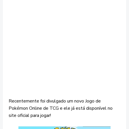
Recentemente foi divulgado um novo Jogo de
Pokémon Online de TCG e ele já está disponível no
site oficial para jogar!