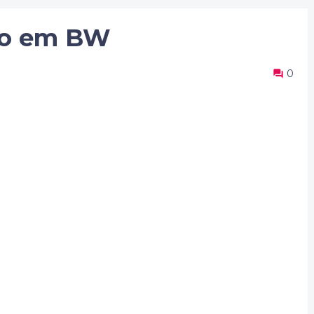
to em BW
0