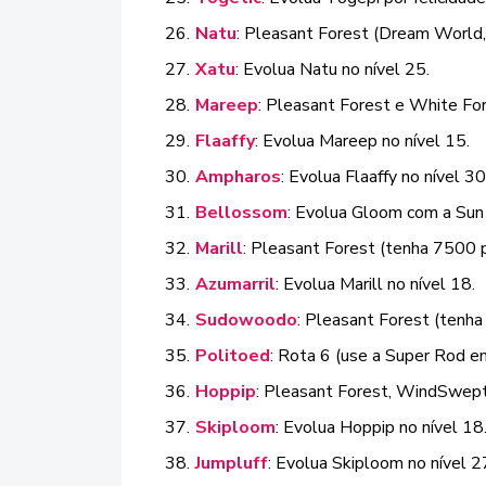
Natu
: Pleasant Forest (Dream World,
Xatu
: Evolua Natu no nível 25.
Mareep
: Pleasant Forest e White For
Flaaffy
: Evolua Mareep no nível 15.
Ampharos
: Evolua Flaaffy no nível 30
Bellossom
: Evolua Gloom com a Sun
Marill
: Pleasant Forest (tenha 7500 
Azumarril
: Evolua Marill no nível 18.
Sudowoodo
: Pleasant Forest (tenh
Politoed
: Rota 6 (use a Super Rod e
Hoppip
: Pleasant Forest, WindSwept
Skiploom
: Evolua Hoppip no nível 18
Jumpluff
: Evolua Skiploom no nível 2