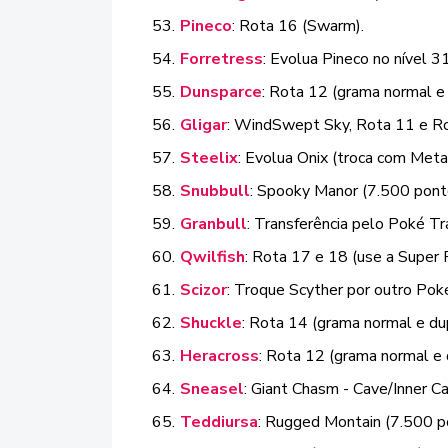
Pineco
: Rota 16 (Swarm).
Forretress
: Evolua Pineco no nível 31
Dunsparce
: Rota 12 (grama normal e
Gligar
: WindSwept Sky, Rota 11 e Ro
Steelix
: Evolua Onix (troca com Meta
Snubbull
: Spooky Manor (7.500 pont
Granbull
: Transferência pelo Poké Tr
Qwilfish
: Rota 17 e 18 (use a Super
Scizor
: Troque Scyther por outro Po
Shuckle
: Rota 14 (grama normal e dup
Heracross
: Rota 12 (grama normal e 
Sneasel
: Giant Chasm - Cave/Inner C
Teddiursa
: Rugged Montain (7.500 p