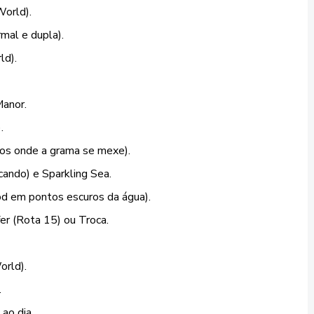
orld).
mal e dupla).
ld).
Manor.
.
tos onde a grama se mexe).
scando) e Sparkling Sea.
Rod em pontos escuros da água).
er (Rota 15) ou Troca.
orld).
.
 ao dia.