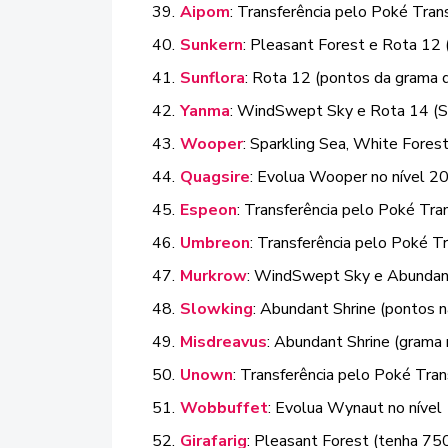
Aipom
: Transferência pelo Poké Tran
Sunkern
: Pleasant Forest e Rota 12 
Sunflora
: Rota 12 (pontos da grama 
Yanma
: WindSwept Sky e Rota 14 (
Wooper
: Sparkling Sea, White Forest 
Quagsire
: Evolua Wooper no nível 20
Espeon
: Transferência pelo Poké Tra
Umbreon
: Transferência pelo Poké T
Murkrow
: WindSwept Sky e Abundant
Slowking
: Abundant Shrine (pontos n
Misdreavus
: Abundant Shrine (grama 
Unown
: Transferência pelo Poké Tran
Wobbuffet
: Evolua Wynaut no nível
Girafarig
: Pleasant Forest (tenha 75