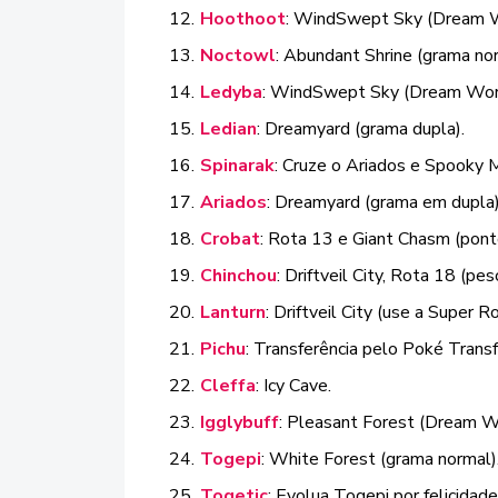
Hoothoot
: WindSwept Sky (Dream W
Noctowl
: Abundant Shrine (grama nor
Ledyba
: WindSwept Sky (Dream Wor
Ledian
: Dreamyard (grama dupla).
Spinarak
: Cruze o Ariados e Spooky 
Ariados
: Dreamyard (grama em dupla)
Crobat
: Rota 13 e Giant Chasm (pon
Chinchou
: Driftveil City, Rota 18 (pe
Lanturn
: Driftveil City (use a Super 
Pichu
: Transferência pelo Poké Transf
Cleffa
: Icy Cave.
Igglybuff
: Pleasant Forest (Dream W
Togepi
: White Forest (grama normal)
Togetic
: Evolua Togepi por felicidade