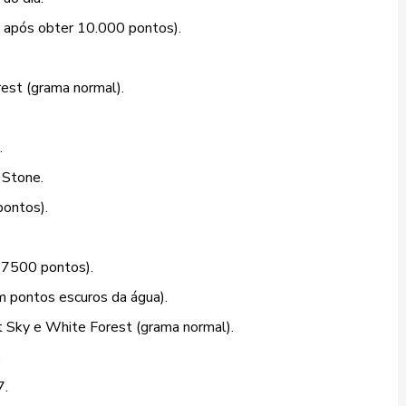
 após obter 10.000 pontos).
est (grama normal).
.
 Stone.
pontos).
a 7500 pontos).
m pontos escuros da água).
 Sky e White Forest (grama normal).
.
7.