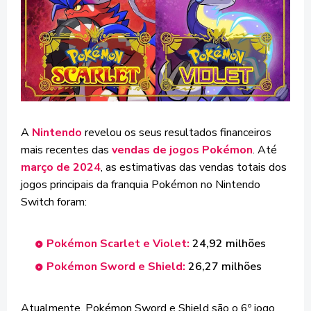
A
Nintendo
revelou os seus resultados financeiros
mais recentes das
vendas de jogos Pokémon
. Até
março de 2024
, as estimativas das vendas totais dos
jogos principais da franquia Pokémon no Nintendo
Switch foram:
Pokémon Scarlet e Violet:
24,92 milhões
Pokémon Sword e Shield:
26,27 milhões
Atualmente, Pokémon Sword e Shield são o 6º jogo