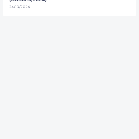
24/10/2024