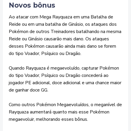
Novos bônus
Ao atacar com Mega Rayquaza em uma Batalha de
Reide ou em uma batalha de Ginásio, os ataques dos
Pokémon de outros Treinadores batalhando na mesma
Reide ou Ginásio causarão mais dano. Os ataques
desses Pokémon causarão ainda mais dano se forem
do tipo Voador, Psíquico ou Dragão.
Quando Rayquaza é megaevoluído, capturar Pokémon
do tipo Voador, Psíquico ou Dragão concederá ao
jogador PE adicional, doce adicional e uma chance maior
de ganhar doce GG.
Como outros Pokémon Megaevoluídos, o meganível de
Rayquaza aumentará quanto mais esse Pokémon
megaevoluir, melhorando esses bônus.