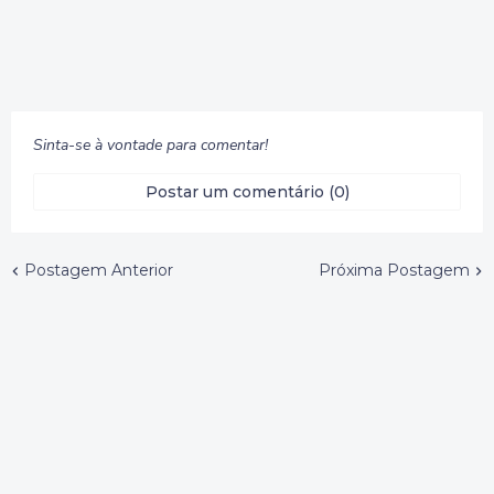
Sinta-se à vontade para comentar!
Postar um comentário (0)
Postagem Anterior
Próxima Postagem