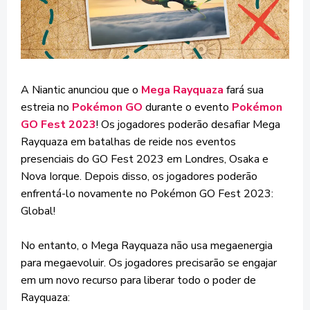
A Niantic anunciou que o
Mega Rayquaza
fará sua
estreia no
Pokémon GO
durante o evento
Pokémon
GO Fest 2023
! Os jogadores poderão desafiar Mega
Rayquaza em batalhas de reide nos eventos
presenciais do GO Fest 2023 em Londres, Osaka e
Nova Iorque. Depois disso, os jogadores poderão
enfrentá-lo novamente no Pokémon GO Fest 2023:
Global!
No entanto, o Mega Rayquaza não usa megaenergia
para megaevoluir. Os jogadores precisarão se engajar
em um novo recurso para liberar todo o poder de
Rayquaza: