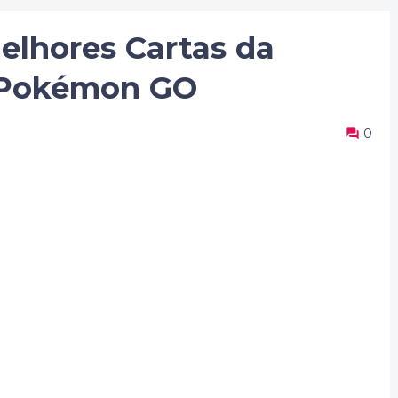
lhores Cartas da
l Pokémon GO
0