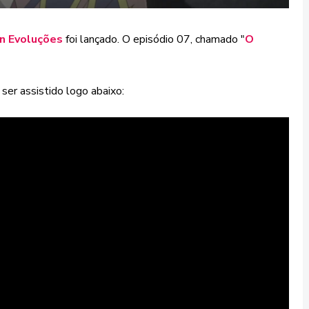
 Evoluções
foi lançado. O episódio 07, chamado "
O
ser assistido logo abaixo: