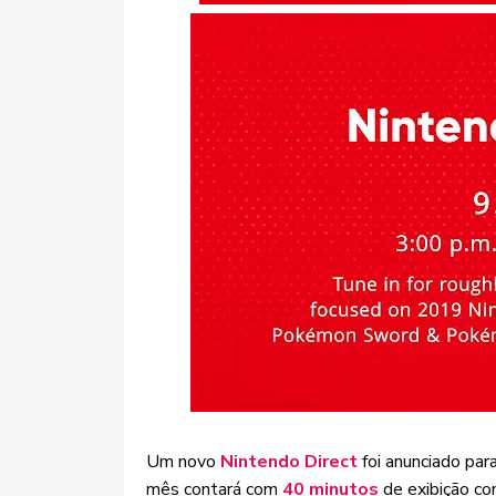
Um novo
Nintendo Direct
foi anunciado par
mês contará com
40 minutos
de exibição co