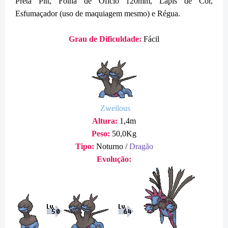
Preta Pitt, Folha de Ofício 120mm, Lápis de Cor,
Esfumaçador (uso de maquiagem mesmo) e Régua.
Grau de Dificuldade:
Fácil
Zweilous
Altura:
1,4m
Peso:
50,0Kg
Tipo:
Noturno /
Dragão
Evolução: