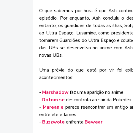
O que sabemos por hora é que Ash continu
episódio. Por enquanto, Ash concluiu o de
entanto, os guardiões de todas as ilhas, Sol
ao Ultra Espaço. Lusamine, como president
tornarem Guardiões do Ultra Espaço e colab
das UBs se desenvolva no anime com Ash e
novas UBs.
Uma prévia do que está por vir foi ex
acontecimentos:
-
Marshadow
faz uma aparição no anime
-
Rotom se
descontrola ao sair da Pokedex 
-
Mareanie
parece reencontrar um antigo am
entre ele e James
-
Buzzwole
enfrenta
Bewear