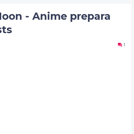
oon - Anime prepara
sts
1