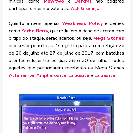
míticos, como
Mewtwo
e
Darkrai
, não poderão
participar, o mesmo vale para
Ash Greninja
.
Quanto a itens, apenas
Weakness Policy
e berries
como
Yache Berry
, que reduzem o dano de acordo com
o tipo do ataque, serão aceitos, ou seja,
Mega Stones
não serão permitidas. O registro para a competição vai
de 20 de julho até 27 de julho de 2017, com batalhas
acontecendo entre os dias 28 e 30 de julho. Todos
aqueles que participarem receberão as Mega Stones
Altarianite
,
Ampharosite
,
Latiosite
e
Latiasite
.